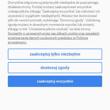
Domyślnie włączone są jedynie pliki niezbędne do poprawnego
działania strony. Poniżej możesz zaakceptować wszystkie
OBSŁUGA KLIENTA
rodzaje plików, klikając "Zaakceptuj wszystkie", lub odmówić ich
używania (z wyjątkiem niezbędnych). Możesz też dostosować
pliki do swoich potrzeb, wybierając "Dostosuj zgody". Udzieloną
POMOC
zgodę możesz w dowolnym momencie wycofać lub zmienić,
klikając w link "Ustawienia plików cookies" na dole strony.
MOJE KONTO
Szczegóły o używanych przez nas plikach cookie oraz zasadach
przetwarzania danych osobowych znajdziesz w Polityce
prywatności.
zaakceptuj tylko niezbędne
pokaż pełną wersję strony
dostosuj zgody
Sklep internetowy Shoper.pl
zaakceptuj wszystkie