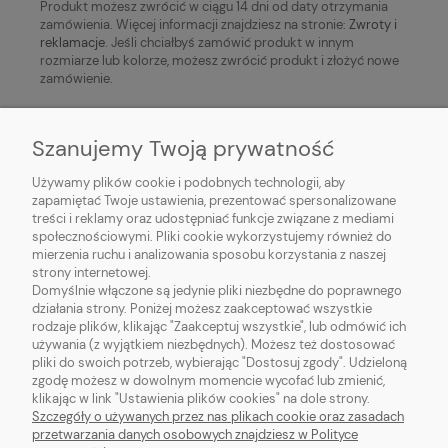
Produkt możesz zwrócić w ciągu 14 dni od daty otrzymania
zamówienia. Więcej informacji znajdziesz na stronie:
Zwroty i
reklamacje
. Jeśli chciałbyś zamówić produkt w innym
rozmiarze lub kolorze, możesz zwrócić produkt i złożyć nowe
zamówienie.
Szanujemy Twoją prywatność
Używamy plików cookie i podobnych technologii, aby
zapamiętać Twoje ustawienia, prezentować spersonalizowane
treści i reklamy oraz udostępniać funkcje związane z mediami
społecznościowymi. Pliki cookie wykorzystujemy również do
mierzenia ruchu i analizowania sposobu korzystania z naszej
O NAS
strony internetowej.
Domyślnie włączone są jedynie pliki niezbędne do poprawnego
działania strony. Poniżej możesz zaakceptować wszystkie
OBSŁUGA KLIENTA
rodzaje plików, klikając "Zaakceptuj wszystkie", lub odmówić ich
używania (z wyjątkiem niezbędnych). Możesz też dostosować
pliki do swoich potrzeb, wybierając "Dostosuj zgody". Udzieloną
POMOC
zgodę możesz w dowolnym momencie wycofać lub zmienić,
klikając w link "Ustawienia plików cookies" na dole strony.
MOJE KONTO
Szczegóły o używanych przez nas plikach cookie oraz zasadach
przetwarzania danych osobowych znajdziesz w Polityce