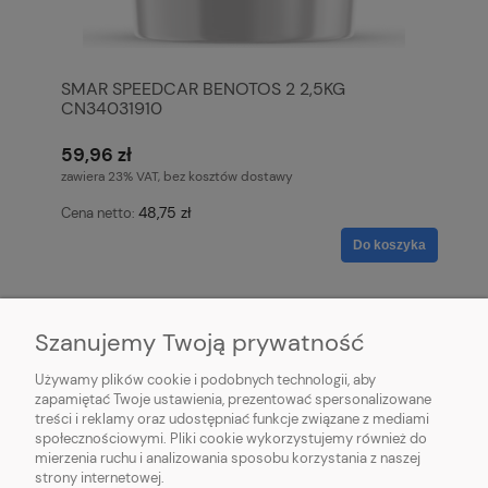
SMAR SPEEDCAR BENOTOS 2 2,5KG
CN34031910
59,96 zł
zawiera 23% VAT, bez kosztów dostawy
48,75 zł
Cena netto:
Do koszyka
Szanujemy Twoją prywatność
Używamy plików cookie i podobnych technologii, aby
zapamiętać Twoje ustawienia, prezentować spersonalizowane
treści i reklamy oraz udostępniać funkcje związane z mediami
społecznościowymi. Pliki cookie wykorzystujemy również do
mierzenia ruchu i analizowania sposobu korzystania z naszej
O NAS
strony internetowej.