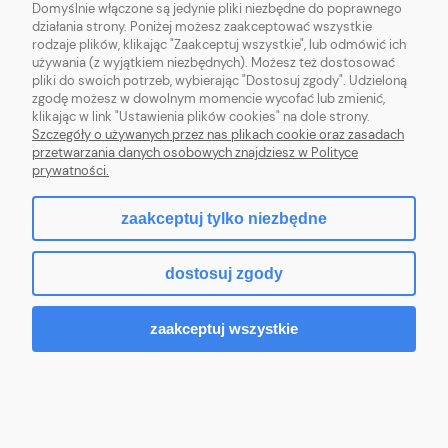
Domyślnie włączone są jedynie pliki niezbędne do poprawnego
działania strony. Poniżej możesz zaakceptować wszystkie
OBSŁUGA KLIENTA
rodzaje plików, klikając "Zaakceptuj wszystkie", lub odmówić ich
używania (z wyjątkiem niezbędnych). Możesz też dostosować
pliki do swoich potrzeb, wybierając "Dostosuj zgody". Udzieloną
POMOC
zgodę możesz w dowolnym momencie wycofać lub zmienić,
klikając w link "Ustawienia plików cookies" na dole strony.
MOJE KONTO
Szczegóły o używanych przez nas plikach cookie oraz zasadach
przetwarzania danych osobowych znajdziesz w Polityce
prywatności.
zaakceptuj tylko niezbędne
pokaż pełną wersję strony
dostosuj zgody
Sklep internetowy Shoper.pl
zaakceptuj wszystkie