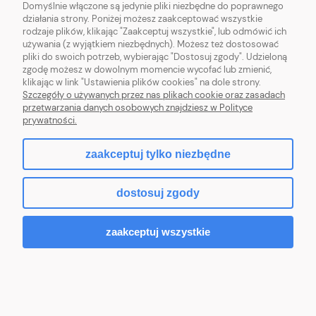
OBSŁUGA KLIENTA
Domyślnie włączone są jedynie pliki niezbędne do poprawnego
działania strony. Poniżej możesz zaakceptować wszystkie
rodzaje plików, klikając "Zaakceptuj wszystkie", lub odmówić ich
POMOC
używania (z wyjątkiem niezbędnych). Możesz też dostosować
pliki do swoich potrzeb, wybierając "Dostosuj zgody". Udzieloną
zgodę możesz w dowolnym momencie wycofać lub zmienić,
MOJE KONTO
klikając w link "Ustawienia plików cookies" na dole strony.
Szczegóły o używanych przez nas plikach cookie oraz zasadach
przetwarzania danych osobowych znajdziesz w Polityce
prywatności.
pokaż pełną wersję strony
zaakceptuj tylko niezbędne
Sklep internetowy Shoper.pl
dostosuj zgody
zaakceptuj wszystkie