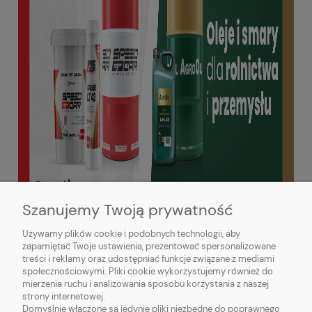
Szanujemy Twoją prywatność
Używamy plików cookie i podobnych technologii, aby
zapamiętać Twoje ustawienia, prezentować spersonalizowane
treści i reklamy oraz udostępniać funkcje związane z mediami
społecznościowymi. Pliki cookie wykorzystujemy również do
mierzenia ruchu i analizowania sposobu korzystania z naszej
O NAS
strony internetowej.
Domyślnie włączone są jedynie pliki niezbędne do poprawnego