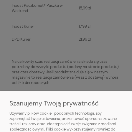
Inpost Paczkomat® Paczka w
15,99 zł
Weekend
Inpost Kurier
17,99 zł
DPD Kurier
21,99 zł
Na całkowity czas realizacji zamówienia składa się czas
potrzebny do wysyłki produktu (podany na stronie produktu)
oraz czas dostawy. Jeśli produkt znajduje się w naszym
magazynie to realizacja zamówienia (wraz z dostawą) wynosi
od 2-5 dni roboczych.
Szanujemy Twoją prywatność
Używamy plików cookie i podobnych technologii, aby
zapamiętać Twoje ustawienia, prezentować spersonalizowane
treści i reklamy oraz udostępniać funkcje związane z mediami
społecznościowymi. Pliki cookie wykorzystujemy również do