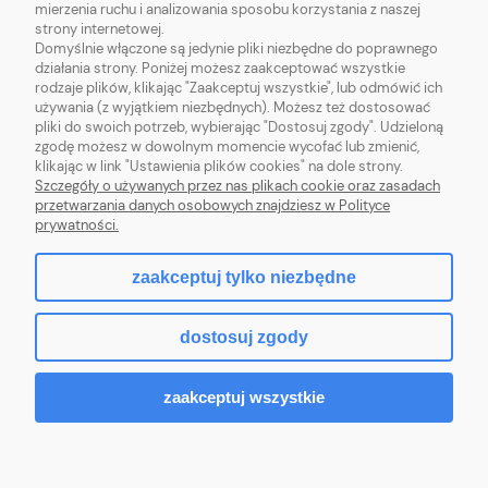
mierzenia ruchu i analizowania sposobu korzystania z naszej
O NAS
strony internetowej.
Domyślnie włączone są jedynie pliki niezbędne do poprawnego
działania strony. Poniżej możesz zaakceptować wszystkie
OBSŁUGA KLIENTA
rodzaje plików, klikając "Zaakceptuj wszystkie", lub odmówić ich
używania (z wyjątkiem niezbędnych). Możesz też dostosować
pliki do swoich potrzeb, wybierając "Dostosuj zgody". Udzieloną
POMOC
zgodę możesz w dowolnym momencie wycofać lub zmienić,
klikając w link "Ustawienia plików cookies" na dole strony.
MOJE KONTO
Szczegóły o używanych przez nas plikach cookie oraz zasadach
przetwarzania danych osobowych znajdziesz w Polityce
prywatności.
zaakceptuj tylko niezbędne
pokaż pełną wersję strony
dostosuj zgody
Sklep internetowy Shoper.pl
zaakceptuj wszystkie