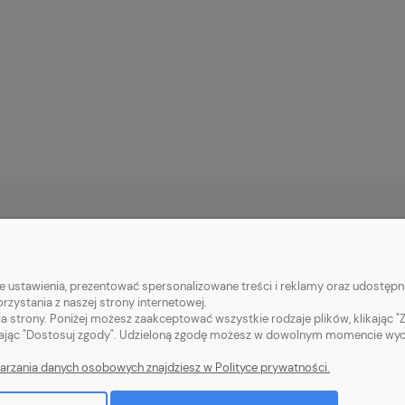
 KLIENTA
POMOC
 ustawienia, prezentować spersonalizowane treści i reklamy oraz udostępni
tności
Jak kupować?
zystania z naszej strony internetowej.
ty dostawy
Pytania i odpowiedzi
a strony. Poniżej możesz zaakceptować wszystkie rodzaje plików, klikając "
ając "Dostosuj zgody". Udzieloną zgodę możesz w dowolnym momencie wycofać
acji zamówienia
Polityka prywatności
arzania danych osobowych znajdziesz w Polityce prywatności.
klamacje