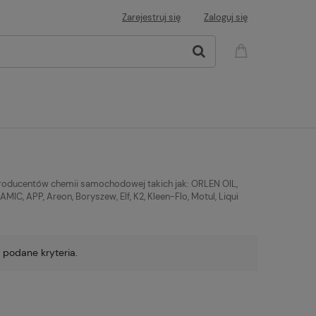
Zarejestruj się
Zaloguj się
producentów chemii samochodowej takich jak: ORLEN OIL,
C, APP, Areon, Boryszew, Elf, K2, Kleen-Flo, Motul, Liqui
 podane kryteria.