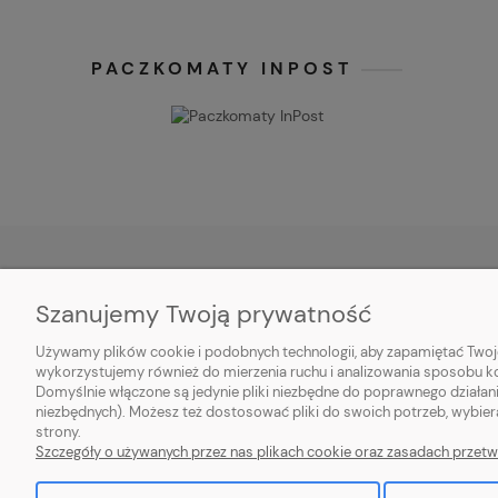
PACZKOMATY INPOST
Szanujemy Twoją prywatność
O NAS
OBSŁUGA
Używamy plików cookie i podobnych technologii, aby zapamiętać Twoje
Kontakt i dane firmy
Metody pła
wykorzystujemy również do mierzenia ruchu i analizowania sposobu kor
O firmie
Czas i kosz
Domyślnie włączone są jedynie pliki niezbędne do poprawnego działani
niezbędnych). Możesz też dostosować pliki do swoich potrzeb, wybier
Blog
Czas realiz
strony.
Szczegóły o używanych przez nas plikach cookie oraz zasadach przetw
Nagrody i wyróżnienia
Zwroty i re