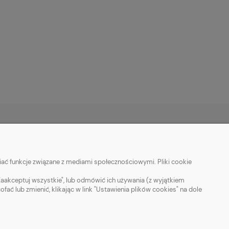
MOJE KONTO
ać funkcje związane z mediami społecznościowymi. Pliki cookie
Twoje zamówienia
Ustawienia konta
Zaakceptuj wszystkie", lub odmówić ich używania (z wyjątkiem
 lub zmienić, klikając w link "Ustawienia plików cookies" na dole
Ulubione